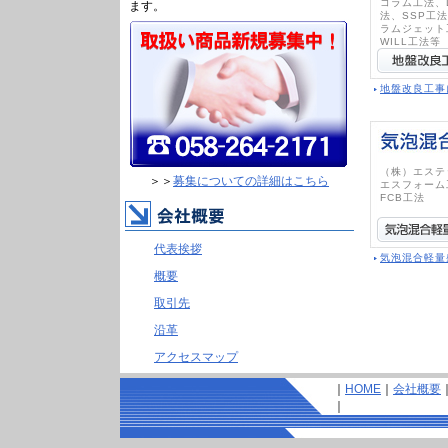
コラム工法、
ます。
法、SSP工
ラムジェット
WILL工法等
地盤改良工事
（株）エステ
＞＞
募集についての詳細はこちら
エスフォーム
FCB工法
代表挨拶
気泡混合軽量
概要
取引先
沿革
アクセスマップ
｜
HOME
｜
会社概要
｜